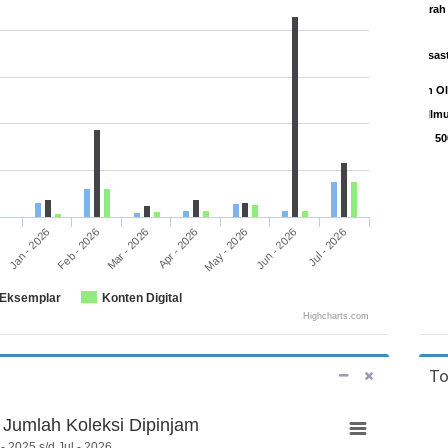
900 - Sejara
800 - Kesusas
700 - Kesenian dan O
600 - Ilm
50
Feb - 2026
May - 2026
Jan - 2026
Apr - 2026
Jul - 2026
5
Mar - 2026
Jun - 2026
Eksemplar
Konten Digital
Highcharts.com
To
Jumlah Koleksi Dipinjam
- 2025 s/d Jul - 2026