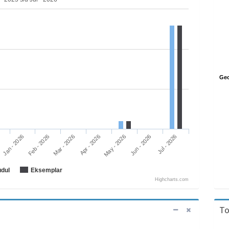
900 - Sejarah dan Ge
Feb - 2026
May - 2026
Jan - 2026
Apr - 2026
Jul - 2026
Mar - 2026
Jun - 2026
udul
Eksemplar
Highcharts.com
To