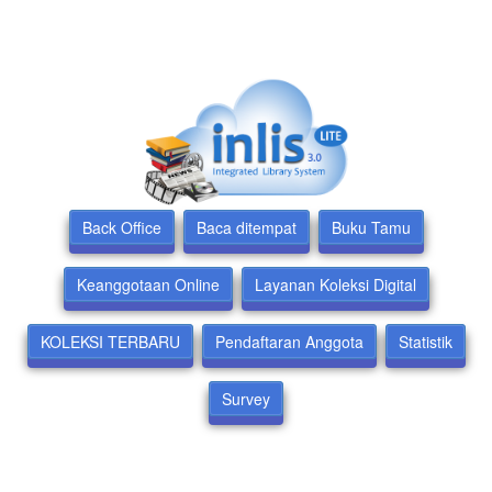
Back Office
Baca ditempat
Buku Tamu
Keanggotaan Online
Layanan Koleksi Digital
KOLEKSI TERBARU
Pendaftaran Anggota
Statistik
Survey